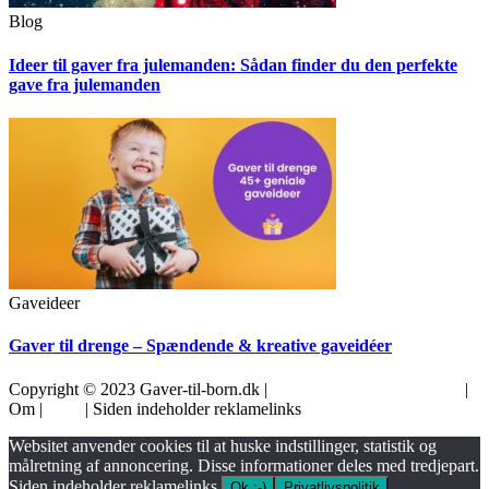
Blog
Ideer til gaver fra julemanden: Sådan finder du den perfekte
gave fra julemanden
Gaveideer
Gaver til drenge – Spændende & kreative gaveidéer
Copyright © 2023 Gaver-til-born.dk |
Cookie- og privatlivspolitik
|
Om |
Blog
| Siden indeholder reklamelinks
Websitet anvender cookies til at huske indstillinger, statistik og
målretning af annoncering. Disse informationer deles med tredjepart.
Siden indeholder reklamelinks.
Ok :-)
Privatlivspolitik