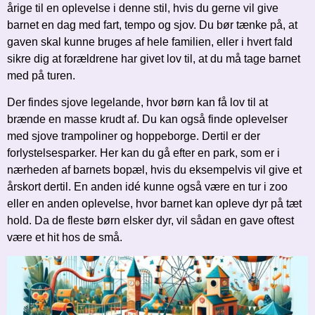
årige til en oplevelse i denne stil, hvis du gerne vil give
barnet en dag med fart, tempo og sjov. Du bør tænke på, at
gaven skal kunne bruges af hele familien, eller i hvert fald
sikre dig at forældrene har givet lov til, at du må tage barnet
med på turen.
Der findes sjove legelande, hvor børn kan få lov til at
brænde en masse krudt af. Du kan også finde oplevelser
med sjove trampoliner og hoppeborge. Dertil er der
forlystelsesparker. Her kan du gå efter en park, som er i
nærheden af barnets bopæl, hvis du eksempelvis vil give et
årskort dertil. En anden idé kunne også være en tur i zoo
eller en anden oplevelse, hvor barnet kan opleve dyr på tæt
hold. Da de fleste børn elsker dyr, vil sådan en gave oftest
være et hit hos de små.