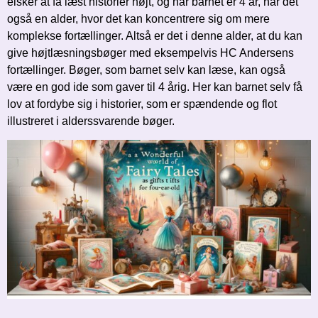
elsker at få læst historier højt, og når barnet er 4 år, har det
også en alder, hvor det kan koncentrere sig om mere
komplekse fortællinger. Altså er det i denne alder, at du kan
give højtlæsningsbøger med eksempelvis HC Andersens
fortællinger. Bøger, som barnet selv kan læse, kan også
være en god ide som gaver til 4 årig. Her kan barnet selv få
lov at fordybe sig i historier, som er spændende og flot
illustreret i alderssvarende bøger.