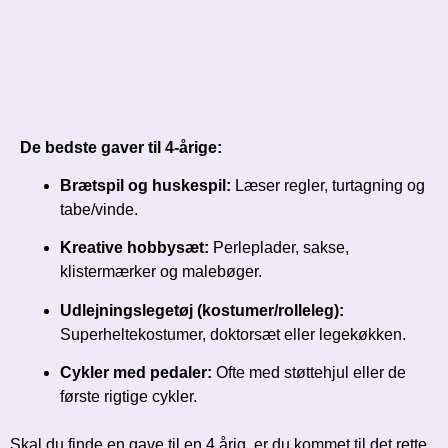
De bedste gaver til 4-årige:
Brætspil og huskespil:
Læser regler, turtagning og
tabe/vinde.
Kreative hobbysæt:
Perleplader, sakse,
klistermærker og malebøger.
Udlejningslegetøj (kostumer/rolleleg):
Superheltekostumer, doktorsæt eller legekøkken.
Cykler med pedaler:
Ofte med støttehjul eller de
første rigtige cykler.
Skal du finde en gave til en 4 årig, er du kommet til det rette