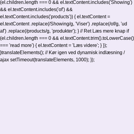
(el.children.length === 0 && el.textContent.includes('Showing')
&& el.textContent.includes('of') &&
el.textContent.includes('products')) { el.textContent =
el.textContent .replace(/Showing/g, 'Viser') .replace(/of/g, 'ud
af') .replace(/products/g, 'produkter'); } // Ret Læs mere knap if
(el.children.length === 0 && el.textContent.trim().toLowerCase()
=== 'read more') { el.textContent = 'Læs videre'; } });
}translateElements(); // Kør igen ved dynamisk indlæsning /
ajax setTimeout(translateElements, 1000); });