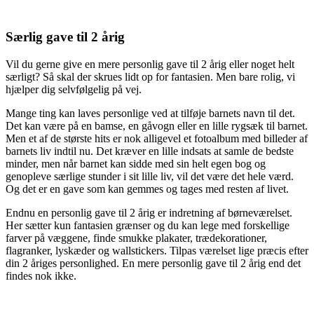
Særlig gave til 2 årig
Vil du gerne give en mere personlig gave til 2 årig eller noget helt
særligt? Så skal der skrues lidt op for fantasien. Men bare rolig, vi
hjælper dig selvfølgelig på vej.
Mange ting kan laves personlige ved at tilføje barnets navn til det.
Det kan være på en bamse, en gåvogn eller en lille rygsæk til barnet.
Men et af de største hits er nok alligevel et fotoalbum med billeder af
barnets liv indtil nu. Det kræver en lille indsats at samle de bedste
minder, men når barnet kan sidde med sin helt egen bog og
genopleve særlige stunder i sit lille liv, vil det være det hele værd.
Og det er en gave som kan gemmes og tages med resten af livet.
Endnu en personlig gave til 2 årig er indretning af børneværelset.
Her sætter kun fantasien grænser og du kan lege med forskellige
farver på væggene, finde smukke plakater, trædekorationer,
flagranker, lyskæder og wallstickers. Tilpas værelset lige præcis efter
din 2 åriges personlighed. En mere personlig gave til 2 årig end det
findes nok ikke.