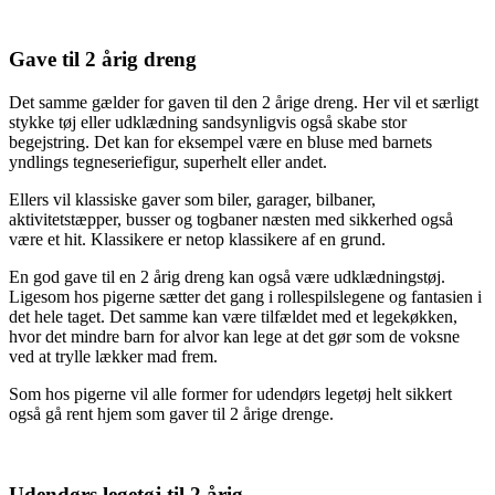
Gave til 2 årig dreng
Det samme gælder for gaven til den 2 årige dreng. Her vil et særligt
stykke tøj eller udklædning sandsynligvis også skabe stor
begejstring. Det kan for eksempel være en bluse med barnets
yndlings tegneseriefigur, superhelt eller andet.
Ellers vil klassiske gaver som biler, garager, bilbaner,
aktivitetstæpper, busser og togbaner næsten med sikkerhed også
være et hit. Klassikere er netop klassikere af en grund.
En god gave til en 2 årig dreng kan også være udklædningstøj.
Ligesom hos pigerne sætter det gang i rollespilslegene og fantasien i
det hele taget. Det samme kan være tilfældet med et legekøkken,
hvor det mindre barn for alvor kan lege at det gør som de voksne
ved at trylle lækker mad frem.
Som hos pigerne vil alle former for udendørs legetøj helt sikkert
også gå rent hjem som gaver til 2 årige drenge.
Udendørs legetøj til 2 årig