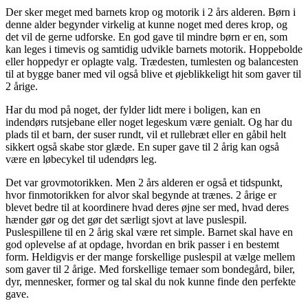
Der sker meget med barnets krop og motorik i 2 års alderen. Børn i
denne alder begynder virkelig at kunne noget med deres krop, og
det vil de gerne udforske. En god gave til mindre børn er en, som
kan leges i timevis og samtidig udvikle barnets motorik. Hoppebolde
eller hoppedyr er oplagte valg. Trædesten, tumlesten og balancesten
til at bygge baner med vil også blive et øjeblikkeligt hit som gaver til
2 årige.
Har du mod på noget, der fylder lidt mere i boligen, kan en
indendørs rutsjebane eller noget legeskum være genialt. Og har du
plads til et barn, der suser rundt, vil et rullebræt eller en gåbil helt
sikkert også skabe stor glæde. En super gave til 2 årig kan også
være en løbecykel til udendørs leg.
Det var grovmotorikken. Men 2 års alderen er også et tidspunkt,
hvor finmotorikken for alvor skal begynde at trænes. 2 årige er
blevet bedre til at koordinere hvad deres øjne ser med, hvad deres
hænder gør og det gør det særligt sjovt at lave puslespil.
Puslespillene til en 2 årig skal være ret simple. Barnet skal have en
god oplevelse af at opdage, hvordan en brik passer i en bestemt
form. Heldigvis er der mange forskellige puslespil at vælge mellem
som gaver til 2 årige. Med forskellige temaer som bondegård, biler,
dyr, mennesker, former og tal skal du nok kunne finde den perfekte
gave.