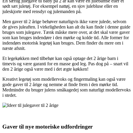
En særlig julegave til baby på 2 år kan være en julebamse eller et
sødt sæt juletøj. For eksempel nattøj, en sjov julebluse eller en
juleskjorte med rensdyr og julemanden på.
Men gaver til 2 årige behøver naturligvis ikke være julede, selvom
de gives juleaften. I virkeligheden kan alt du kan finde i denne guide
bruges som julegave. Tænk måske mere over, at det skal være gaver
som kan bruges indendøre i den mørke og kolde tid. Alle former for
indendørs motorisk legetøj kan bruges. Dem finder du mere om i
næste afsnit.
Et legekøkken med tilbehør kan også optage det 2 årige barn i
timevis og være garanti for en masse god leg. Pas dog på – snart vil
den 2 årige også være med i det ægte køkken!
Kreativt legetøj som modellervoks og fingermaling kan også være
gode gaver til 2 årige og nemme at finde frem i den mørke tid.
Medmindre du bruger julens småkagedej som naturligt modellervoks
i stedet.
Gaver til nye motoriske udfordringer