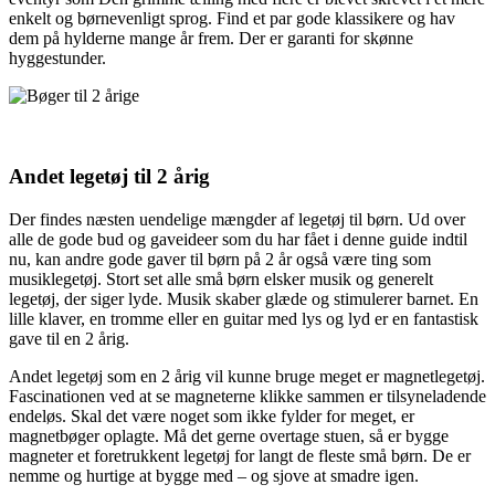
enkelt og børnevenligt sprog. Find et par gode klassikere og hav
dem på hylderne mange år frem. Der er garanti for skønne
hyggestunder.
Andet legetøj til 2 årig
Der findes næsten uendelige mængder af legetøj til børn. Ud over
alle de gode bud og gaveideer som du har fået i denne guide indtil
nu, kan andre gode gaver til børn på 2 år også være ting som
musiklegetøj. Stort set alle små børn elsker musik og generelt
legetøj, der siger lyde. Musik skaber glæde og stimulerer barnet. En
lille klaver, en tromme eller en guitar med lys og lyd er en fantastisk
gave til en 2 årig.
Andet legetøj som en 2 årig vil kunne bruge meget er magnetlegetøj.
Fascinationen ved at se magneterne klikke sammen er tilsyneladende
endeløs. Skal det være noget som ikke fylder for meget, er
magnetbøger oplagte. Må det gerne overtage stuen, så er bygge
magneter et foretrukkent legetøj for langt de fleste små børn. De er
nemme og hurtige at bygge med – og sjove at smadre igen.