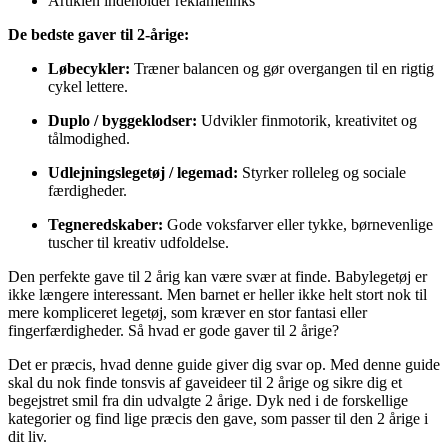
Artiklen indeholder reklamelinks
De bedste gaver til 2-årige:
Løbecykler:
Træner balancen og gør overgangen til en rigtig
cykel lettere.
Duplo / byggeklodser:
Udvikler finmotorik, kreativitet og
tålmodighed.
Udlejningslegetøj / legemad:
Styrker rolleleg og sociale
færdigheder.
Tegneredskaber:
Gode voksfarver eller tykke, børnevenlige
tuscher til kreativ udfoldelse.
Den perfekte gave til 2 årig kan være svær at finde. Babylegetøj er
ikke længere interessant. Men barnet er heller ikke helt stort nok til
mere kompliceret legetøj, som kræver en stor fantasi eller
fingerfærdigheder. Så hvad er gode gaver til 2 årige?
Det er præcis, hvad denne guide giver dig svar op. Med denne guide
skal du nok finde tonsvis af gaveideer til 2 årige og sikre dig et
begejstret smil fra din udvalgte 2 årige. Dyk ned i de forskellige
kategorier og find lige præcis den gave, som passer til den 2 årige i
dit liv.