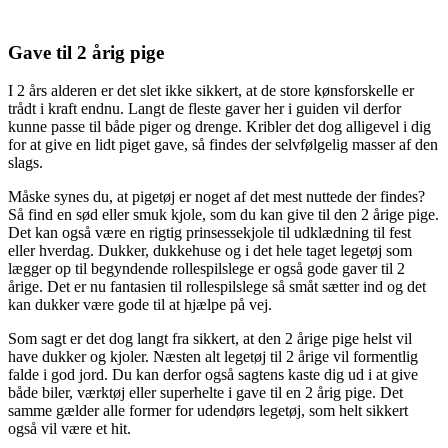
Gave til 2 årig pige
I 2 års alderen er det slet ikke sikkert, at de store kønsforskelle er
trådt i kraft endnu. Langt de fleste gaver her i guiden vil derfor
kunne passe til både piger og drenge. Kribler det dog alligevel i dig
for at give en lidt piget gave, så findes der selvfølgelig masser af den
slags.
Måske synes du, at pigetøj er noget af det mest nuttede der findes?
Så find en sød eller smuk kjole, som du kan give til den 2 årige pige.
Det kan også være en rigtig prinsessekjole til udklædning til fest
eller hverdag. Dukker, dukkehuse og i det hele taget legetøj som
lægger op til begyndende rollespilslege er også gode gaver til 2
årige. Det er nu fantasien til rollespilslege så småt sætter ind og det
kan dukker være gode til at hjælpe på vej.
Som sagt er det dog langt fra sikkert, at den 2 årige pige helst vil
have dukker og kjoler. Næsten alt legetøj til 2 årige vil formentlig
falde i god jord. Du kan derfor også sagtens kaste dig ud i at give
både biler, værktøj eller superhelte i gave til en 2 årig pige. Det
samme gælder alle former for udendørs legetøj, som helt sikkert
også vil være et hit.