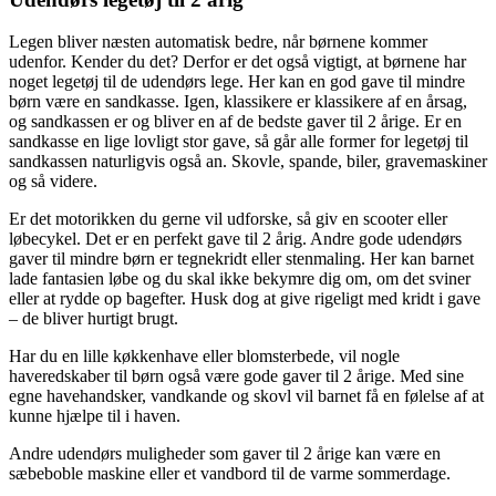
Legen bliver næsten automatisk bedre, når børnene kommer
udenfor. Kender du det? Derfor er det også vigtigt, at børnene har
noget legetøj til de udendørs lege. Her kan en god gave til mindre
børn være en sandkasse. Igen, klassikere er klassikere af en årsag,
og sandkassen er og bliver en af de bedste gaver til 2 årige. Er en
sandkasse en lige lovligt stor gave, så går alle former for legetøj til
sandkassen naturligvis også an. Skovle, spande, biler, gravemaskiner
og så videre.
Er det motorikken du gerne vil udforske, så giv en scooter eller
løbecykel. Det er en perfekt gave til 2 årig. Andre gode udendørs
gaver til mindre børn er tegnekridt eller stenmaling. Her kan barnet
lade fantasien løbe og du skal ikke bekymre dig om, om det sviner
eller at rydde op bagefter. Husk dog at give rigeligt med kridt i gave
– de bliver hurtigt brugt.
Har du en lille køkkenhave eller blomsterbede, vil nogle
haveredskaber til børn også være gode gaver til 2 årige. Med sine
egne havehandsker, vandkande og skovl vil barnet få en følelse af at
kunne hjælpe til i haven.
Andre udendørs muligheder som gaver til 2 årige kan være en
sæbeboble maskine eller et vandbord til de varme sommerdage.