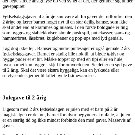
det begejstrede ansigt lyse op ved synet af det, der gemmer sig under
gavepapiret.
Fødselsdagsgaver til 2 årige kan være alt fra gaver der udfordrer den
2 årige og lærer barnet noget nyt til en stor dejlig bamse, som ikke
skal andet end at krammes og nusses. I den første boldgade er ting
som bygge- og stableklodser, simple puslespil, puttekasser, søm- og
hammerbræt, låsebræt, kuglebaner og pop-ups med lyd geniale.
Tag dog ikke fejl. Bamser og andre puttesager er også geniale 2 års
fødselsdagsgaver. Barnet er stadig lille nok til, at bløde tøjdyr og
hygge puder er et hit. Måske toppet op med en tipi eller en hule,
hvor barnet kan hygge i skjul for omverdenen. Se det er en sød gave
til 2 årig. Skal det være ekstra hyggeligt, kan en lyskæde eller
selvlysende stjerner til loftet pynte børneværelset.
Julegave til 2 årig
Ligesom med 2 års fødselsdagen er julen med et barn på 2 år
magisk. Igen er det nu, barnet for alvor begynder at opfatte, at julen
er en særlig tid og ikke mindst forbinde den med gaver. Massevis af
gaver.