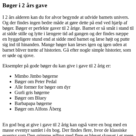
Bøger i 2 års gave
I 2 års alderen kan du for alvor begynde at udvide barnets univers.
Og der findes ingen bedre måde at gøre dette på end ved hjælp af
bøger. Bøger er perfekte gaver til 2 årige. Barnet er så småt i stand til
at sidde stille og lytte i længere tid ad gangen og der findes næppe
en hyggeligere stund end at sidde med barnet og læse højt og putte
sig ind til hinanden. Mange bøger kan læses igen og igen uden at
barnet bliver trætte af historien. Gå efter nogle simple historier, som
er søde og sjove.
Eksempler på gode bøger du kan give i gave til 2 årig er:
Mimbo Jimbo bøgerne
Bøger om Peter Pedal
Alle former for bøger om dyr
Gurli gris bøgerne
Bøger om Bluey
Barbapapa bøgerne
Bøger om Alfons Åberg
En god bog at give i gave til 2 årig kan også være en bog med en
masse eventyr samlet i én bog. Der findes flere, hvor de klassiske
eventyr som Den grimme ælling med flere er blevet skrevet i et mere